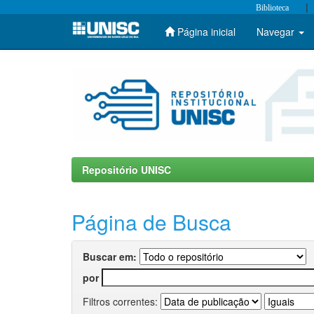
|
Biblioteca
Página inicial
Navegar
Skip
navigation
Repositório UNISC
Página de Busca
Buscar em:
por
Filtros correntes: