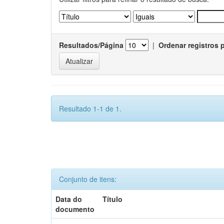
Resultados/Página
|
Ordenar registros 
Resultado 1-1 de 1.
Conjunto de itens:
Data do
Título
documento