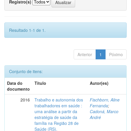
Registro(s)
Resultado 1-1 de 1.
Anterior
1
Póximo
Conjunto de itens:
Data do
Título
Autor(es)
documento
2016
Trabalho e autonomia dos
Fischborn, Aline
trabalhadores em saúde :
Fernanda
;
uma análise a partir da
Cadoná, Marco
estratégia de saúde da
André
família na Região 28 de
Saúde (RS).