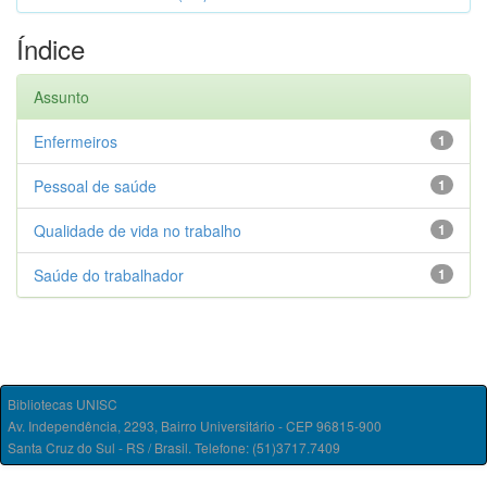
Índice
Assunto
Enfermeiros
1
Pessoal de saúde
1
Qualidade de vida no trabalho
1
Saúde do trabalhador
1
Bibliotecas UNISC
Av. Independência, 2293, Bairro Universitário - CEP 96815-900
Santa Cruz do Sul - RS / Brasil. Telefone: (51)3717.7409