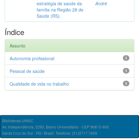
estratégia de saúde da
André
família na Região 28 de
Saúde (RS).
Índice
Assunto
Autonomia profissional
1
Pessoal de saúde
1
Qualidade de vida no trabalho
1
Bibliotecas UNISC
Av. Independência, 2293, Bairro Universitário - CEP 96815-900
Santa Cruz do Sul - RS / Brasil. Telefone: (51)3717.7409