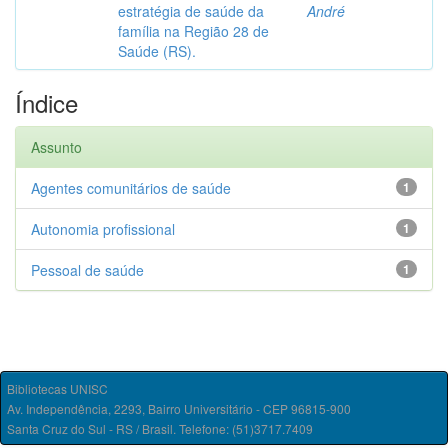
estratégia de saúde da
André
família na Região 28 de
Saúde (RS).
Índice
Assunto
Agentes comunitários de saúde
1
Autonomia profissional
1
Pessoal de saúde
1
Bibliotecas UNISC
Av. Independência, 2293, Bairro Universitário - CEP 96815-900
Santa Cruz do Sul - RS / Brasil. Telefone: (51)3717.7409