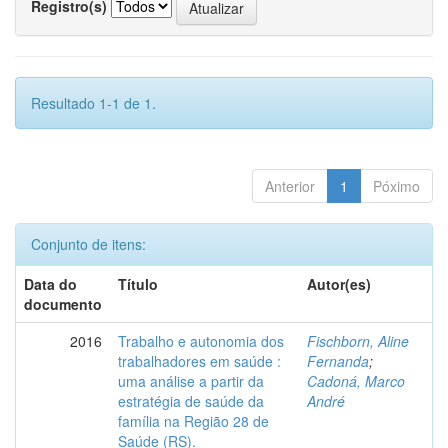
Registro(s)
Resultado 1-1 de 1.
Anterior
1
Póximo
Conjunto de itens:
Data do
Título
Autor(es)
documento
2016
Trabalho e autonomia dos
Fischborn, Aline
trabalhadores em saúde :
Fernanda
;
uma análise a partir da
Cadoná, Marco
estratégia de saúde da
André
família na Região 28 de
Saúde (RS).