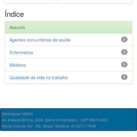
Índice
Assunto
Agentes comunitários de saúde
1
Enfermeiros
1
Médicos
1
Qualidade de vida no trabalho
1
Bibliotecas UNISC
Av. Independência, 2293, Bairro Universitário - CEP 96815-900
Santa Cruz do Sul - RS / Brasil. Telefone: (51)3717.7409