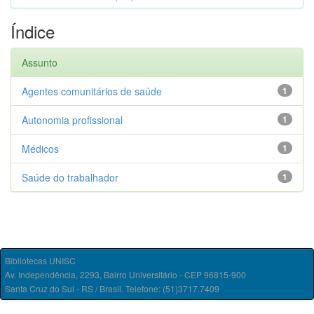
Índice
Assunto
Agentes comunitários de saúde
1
Autonomia profissional
1
Médicos
1
Saúde do trabalhador
1
Bibliotecas UNISC
Av. Independência, 2293, Bairro Universitário - CEP 96815-900
Santa Cruz do Sul - RS / Brasil. Telefone: (51)3717.7409