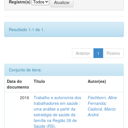
Registro(s)
Resultado 1-1 de 1.
Anterior
1
Póximo
Conjunto de itens:
Data do
Título
Autor(es)
documento
2016
Trabalho e autonomia dos
Fischborn, Aline
trabalhadores em saúde :
Fernanda
;
uma análise a partir da
Cadoná, Marco
estratégia de saúde da
André
família na Região 28 de
Saúde (RS).