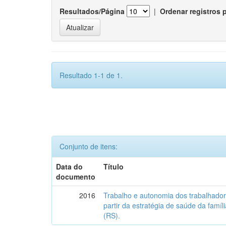
Resultados/Página
|
Ordenar registros 
Resultado 1-1 de 1.
Conjunto de itens:
Data do
Título
documento
2016
Trabalho e autonomia dos trabalhado
partir da estratégia de saúde da famí
(RS).