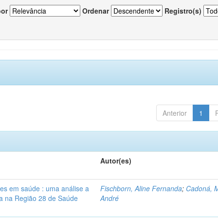
por
Ordenar
Registro(s)
Anterior
1
Autor(es)
res em saúde : uma análise a
Fischborn, Aline Fernanda
;
Cadoná, 
lia na Região 28 de Saúde
André