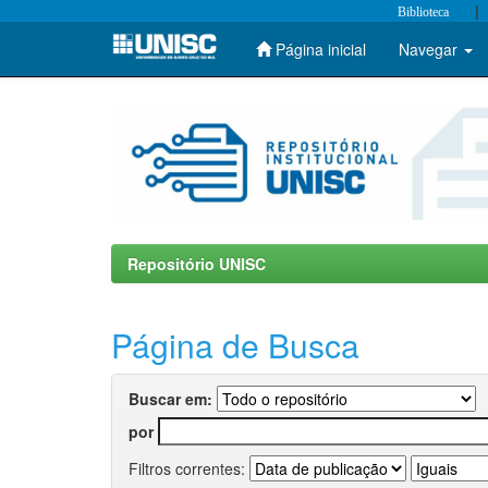
|
Biblioteca
Página inicial
Navegar
Skip
navigation
Repositório UNISC
Página de Busca
Buscar em:
por
Filtros correntes: