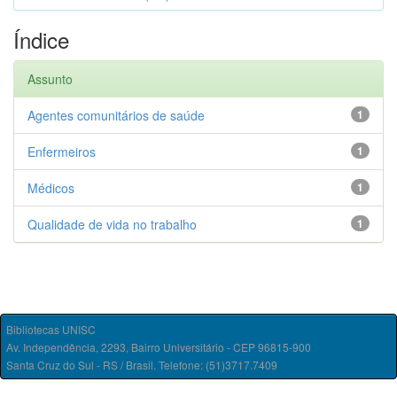
Índice
Assunto
Agentes comunitários de saúde
1
Enfermeiros
1
Médicos
1
Qualidade de vida no trabalho
1
Bibliotecas UNISC
Av. Independência, 2293, Bairro Universitário - CEP 96815-900
Santa Cruz do Sul - RS / Brasil. Telefone: (51)3717.7409