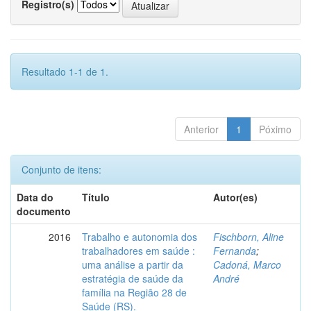
Registro(s)
Resultado 1-1 de 1.
Anterior
1
Póximo
Conjunto de itens:
Data do
Título
Autor(es)
documento
2016
Trabalho e autonomia dos
Fischborn, Aline
trabalhadores em saúde :
Fernanda
;
uma análise a partir da
Cadoná, Marco
estratégia de saúde da
André
família na Região 28 de
Saúde (RS).