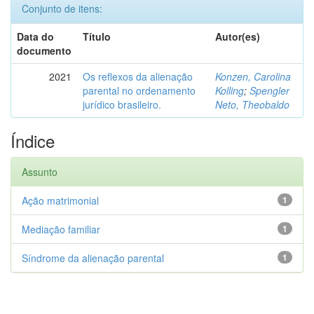
Conjunto de itens:
Data do
Título
Autor(es)
documento
2021
Os reflexos da alienação
Konzen, Carolina
parental no ordenamento
Kolling
;
Spengler
jurídico brasileiro.
Neto, Theobaldo
Índice
Assunto
Ação matrimonial
1
Mediação familiar
1
Síndrome da alienação parental
1