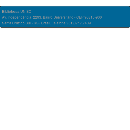
Bibliotecas UNISC
Av. Independência, 2293, Bairro Universitário - CEP 96815-900
Santa Cruz do Sul - RS / Brasil. Telefone: (51)3717.7409