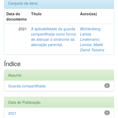
Conjunto de itens:
Data do
Título
Autor(es)
documento
2021
A aplicabilidade da guarda
Wohlenberg,
compartilhada como forma
Letícia
de atenuar a síndrome da
Lindemann
;
alienação parental.
Lemos, Maitê
Damé Teixeira
Índice
Assunto
Guarda compartilhada
1
Data de Publicação
2021
1