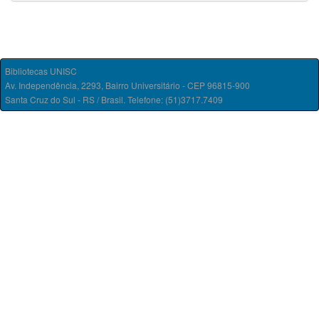
Bibliotecas UNISC
Av. Independência, 2293, Bairro Universitário - CEP 96815-900
Santa Cruz do Sul - RS / Brasil. Telefone: (51)3717.7409