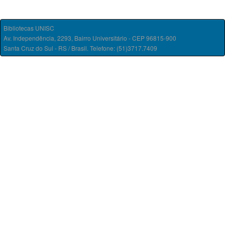
Bibliotecas UNISC
Av. Independência, 2293, Bairro Universitário - CEP 96815-900
Santa Cruz do Sul - RS / Brasil. Telefone: (51)3717.7409