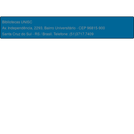
Bibliotecas UNISC
Av. Independência, 2293, Bairro Universitário - CEP 96815-900
Santa Cruz do Sul - RS / Brasil. Telefone: (51)3717.7409