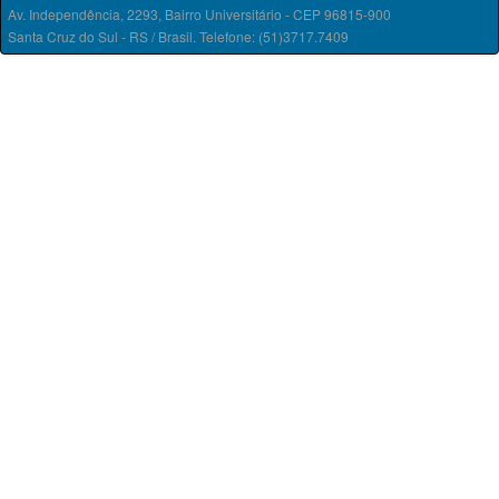
Av. Independência, 2293, Bairro Universitário - CEP 96815-900
Santa Cruz do Sul - RS / Brasil. Telefone: (51)3717.7409