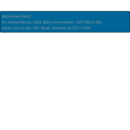
Bibliotecas UNISC
Av. Independência, 2293, Bairro Universitário - CEP 96815-900
Santa Cruz do Sul - RS / Brasil. Telefone: (51)3717.7409