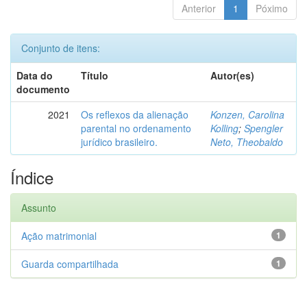
Anterior
1
Póximo
Conjunto de itens:
Data do
Título
Autor(es)
documento
2021
Os reflexos da alienação
Konzen, Carolina
parental no ordenamento
Kolling
;
Spengler
jurídico brasileiro.
Neto, Theobaldo
Índice
Assunto
Ação matrimonial
1
Guarda compartilhada
1