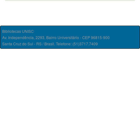
Bibliotecas UNISC
Av. Independência, 2293, Bairro Universitário - CEP 96815-900
Santa Cruz do Sul - RS / Brasil. Telefone: (51)3717.7409