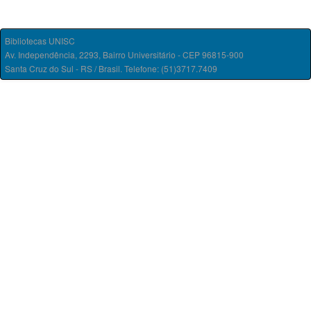
Bibliotecas UNISC
Av. Independência, 2293, Bairro Universitário - CEP 96815-900
Santa Cruz do Sul - RS / Brasil. Telefone: (51)3717.7409