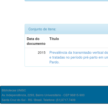
Conjunto de itens:
Data do
Título
documento
2015
Prevalência da transmissão vertical 
e tratadas no período pré-parto em um
Pardo.
Bibliotecas UNISC
Av. Independência, 2293, Bairro Universitário - CEP 96815-900
Santa Cruz do Sul - RS / Brasil. Telefone: (51)3717.7409