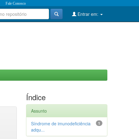
Fale Conosco
Entrar em:
Índice
Assunto
Síndrome de imunodeficiência
1
adqu...