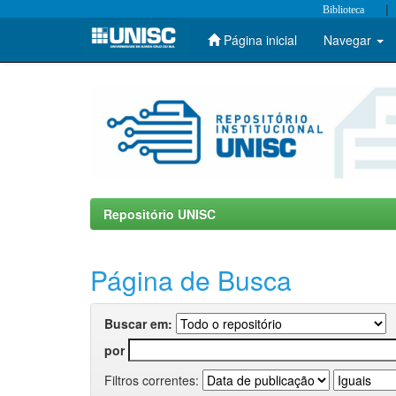
|
Biblioteca
Página inicial
Navegar
Skip
navigation
Repositório UNISC
Página de Busca
Buscar em:
por
Filtros correntes: