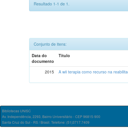
Resultado 1-1 de 1.
Conjunto de itens:
Data do
Título
documento
2015
A wii terapia como recurso na reabili
Bibliotecas UNISC
Av. Independência, 2293, Bairro Universitário - CEP 96815-900
Santa Cruz do Sul - RS / Brasil. Telefone: (51)3717.7409