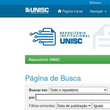
|
Biblioteca
Página inicial
Navegar
Skip
navigation
Repositório UNISC
Página de Busca
Buscar em:
por
Filtros correntes: