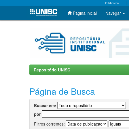
|
Biblioteca
Página inicial
Navegar
Skip
navigation
Repositório UNISC
Página de Busca
Buscar em:
por
Filtros correntes: