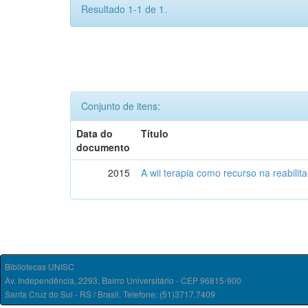
Resultado 1-1 de 1.
Conjunto de itens:
Data do
Título
documento
2015
A wii terapia como recurso na reabili
Bibliotecas UNISC
Av. Independência, 2293, Bairro Universitário - CEP 96815-900
Santa Cruz do Sul - RS / Brasil. Telefone: (51)3717.7409