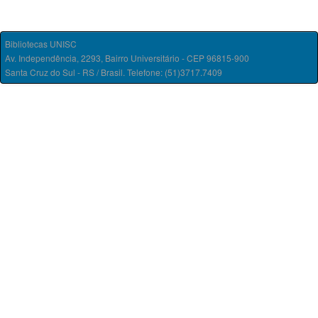
Bibliotecas UNISC
Av. Independência, 2293, Bairro Universitário - CEP 96815-900
Santa Cruz do Sul - RS / Brasil. Telefone: (51)3717.7409