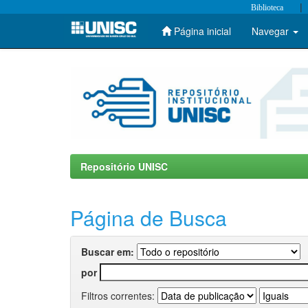
|
Biblioteca
Página inicial
Navegar
Skip
navigation
Repositório UNISC
Página de Busca
Buscar em:
por
Filtros correntes: