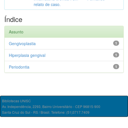
relato de caso.
Índice
Assunto
Gengivoplastia
1
Hiperplasia gengival
1
Periodontia
1
Bibliotecas UNISC
Av. Independência, 2293, Bairro Universitário - CEP 96815-900
Santa Cruz do Sul - RS / Brasil. Telefone: (51)3717.7409