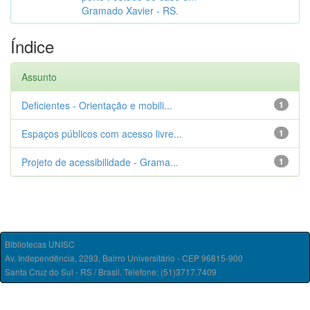
Gramado Xavier - RS.
Índice
Assunto
Deficientes - Orientação e mobili...
1
Espaços públicos com acesso livre...
1
Projeto de acessibilidade - Grama...
1
Bibliotecas UNISC
Av. Independência, 2293, Bairro Universitário - CEP 96815-900
Santa Cruz do Sul - RS / Brasil. Telefone: (51)3717.7409