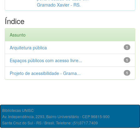
Gramado Xavier - RS.
Índice
Assunto
Arquitetura pública
1
Espaços públicos com acesso livre...
1
Projeto de acessibilidade - Grama...
1
Bibliotecas UNISC
Av. Independência, 2293, Bairro Universitário - CEP 96815-900
Santa Cruz do Sul - RS / Brasil. Telefone: (51)3717.7409