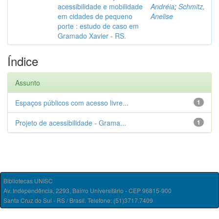
acessibilidade e mobilidade
Andréia
;
Schmitz,
em cidades de pequeno
Anelise
porte : estudo de caso em
Gramado Xavier - RS.
Índice
Assunto
Espaços públicos com acesso livre...
1
Projeto de acessibilidade - Grama...
1
Bibliotecas UNISC
Av. Independência, 2293, Bairro Universitário - CEP 96815-900
Santa Cruz do Sul - RS / Brasil. Telefone: (51)3717.7409