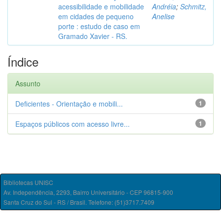
acessibilidade e mobilidade
Andréia
;
Schmitz,
em cidades de pequeno
Anelise
porte : estudo de caso em
Gramado Xavier - RS.
Índice
Assunto
Deficientes - Orientação e mobili...
1
Espaços públicos com acesso livre...
1
Bibliotecas UNISC
Av. Independência, 2293, Bairro Universitário - CEP 96815-900
Santa Cruz do Sul - RS / Brasil. Telefone: (51)3717.7409