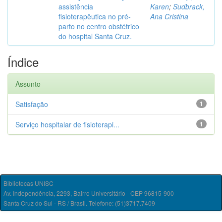
assistência
Karen
;
Sudbrack,
fisioterapêutica no pré-
Ana Cristina
parto no centro obstétrico
do hospital Santa Cruz.
Índice
Assunto
Satisfação
1
Serviço hospitalar de fisioterapi...
1
Bibliotecas UNISC
Av. Independência, 2293, Bairro Universitário - CEP 96815-900
Santa Cruz do Sul - RS / Brasil. Telefone: (51)3717.7409