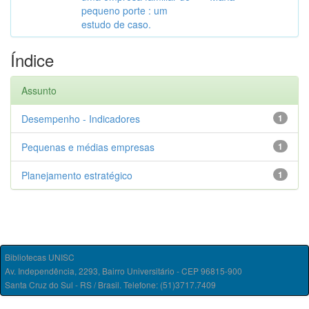
pequeno porte : um
estudo de caso.
Índice
Assunto
Desempenho - Indicadores
1
Pequenas e médias empresas
1
Planejamento estratégico
1
Bibliotecas UNISC
Av. Independência, 2293, Bairro Universitário - CEP 96815-900
Santa Cruz do Sul - RS / Brasil. Telefone: (51)3717.7409