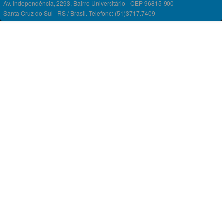
Av. Independência, 2293, Bairro Universitário - CEP 96815-900
Santa Cruz do Sul - RS / Brasil. Telefone: (51)3717.7409