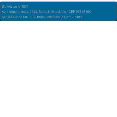
Bibliotecas UNISC
Av. Independência, 2293, Bairro Universitário - CEP 96815-900
Santa Cruz do Sul - RS / Brasil. Telefone: (51)3717.7409