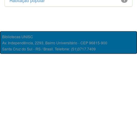
Habitação popular
1
Bibliotecas UNISC
Av. Independência, 2293, Bairro Universitário - CEP 96815-900
Santa Cruz do Sul - RS / Brasil. Telefone: (51)3717.7409