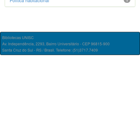
Política habitacional
1
Bibliotecas UNISC
Av. Independência, 2293, Bairro Universitário - CEP 96815-900
Santa Cruz do Sul - RS / Brasil. Telefone: (51)3717.7409