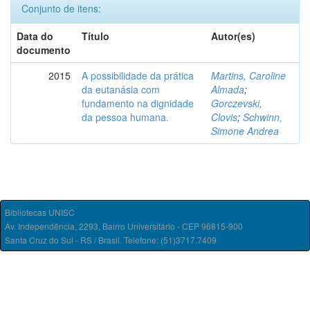
Conjunto de itens:
Data do
Título
Autor(es)
documento
2015
A possibilidade da prática
Martins, Caroline
da eutanásia com
Almada
;
fundamento na dignidade
Gorczevski,
da pessoa humana.
Clovis
;
Schwinn,
Simone Andrea
Bibliotecas UNISC
Av. Independência, 2293, Bairro Universitário - CEP 96815-900
Santa Cruz do Sul - RS / Brasil. Telefone: (51)3717.7409