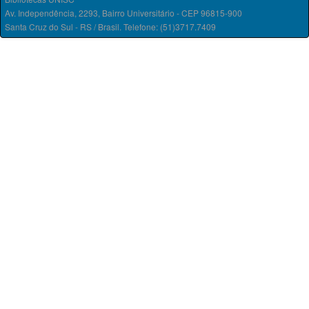
Av. Independência, 2293, Bairro Universitário - CEP 96815-900
Santa Cruz do Sul - RS / Brasil. Telefone: (51)3717.7409