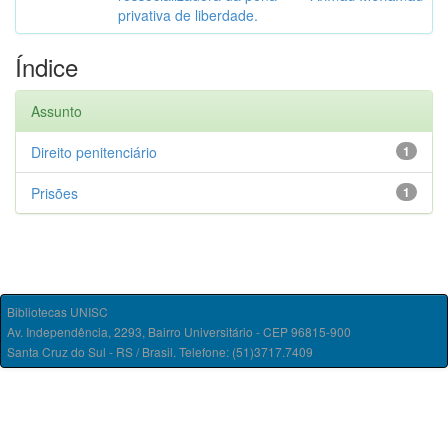
privativa de liberdade.
Índice
Assunto
Direito penitenciário
1
Prisões
1
Bibliotecas UNISC
Av. Independência, 2293, Bairro Universitário - CEP 96815-900
Santa Cruz do Sul - RS / Brasil. Telefone: (51)3717.7409