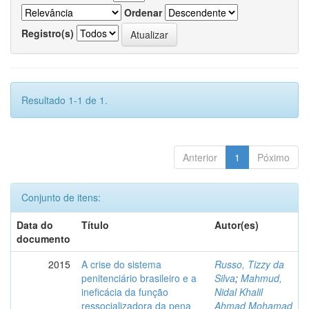
Ordenar
Registro(s)
Resultado 1-1 de 1.
Anterior
1
Póximo
Conjunto de itens:
Data do
Título
Autor(es)
documento
2015
A crise do sistema
Russo, Tizzy da
penitenciário brasileiro e a
Silva
;
Mahmud,
ineficácia da função
Nidal Khalil
ressocializadora da pena
Ahmad Mohamad