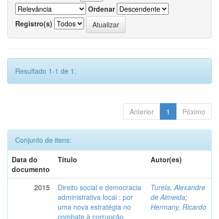
Ordenar
Registro(s)
Resultado 1-1 de 1.
Anterior
1
Póximo
Conjunto de itens:
Data do
Título
Autor(es)
documento
2015
Direito social e democracia
Turela, Alexandre
administrativa local : por
de Almeida
;
uma nova estratégia no
Hermany, Ricardo
combate à corrupção.