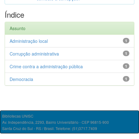
Índice
Assunto
Administração local
1
Corrupção administrativa
1
Crime contra a administração pública
1
Democracia
1
Bibliotecas UNISC
Av. Independência, 2293, Bairro Universitário - CEP 96815-900
Santa Cruz do Sul - RS / Brasil. Telefone: (51)3717.7409