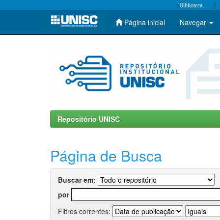
|
Biblioteca
Página inicial
Navegar
Skip
navigation
Repositório UNISC
Página de Busca
Buscar em:
por
Filtros correntes: