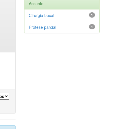
Assunto
Cirurgia bucal
1
Prótese parcial
1