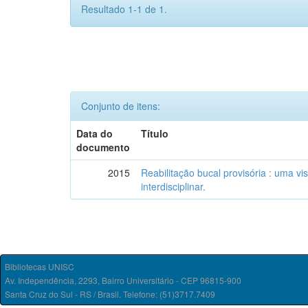
Resultado 1-1 de 1.
Conjunto de itens:
Data do
Título
documento
2015
Reabilitação bucal provisória : uma vis
interdisciplinar.
Bibliotecas UNISC
Av. Independência, 2293, Bairro Universitário - CEP 96815-900
Santa Cruz do Sul - RS / Brasil. Telefone: (51)3717.7409