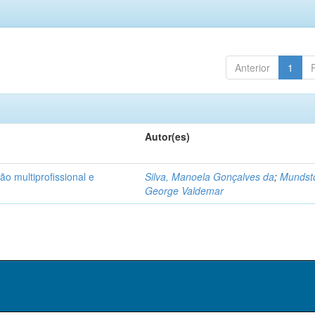
Anterior
1
Autor(es)
ão multiprofissional e
Silva, Manoela Gonçalves da
;
Mundst
George Valdemar