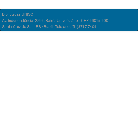
Bibliotecas UNISC
Av. Independência, 2293, Bairro Universitário - CEP 96815-900
Santa Cruz do Sul - RS / Brasil. Telefone: (51)3717.7409