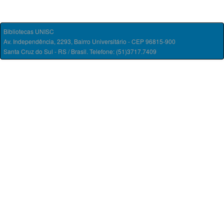
Bibliotecas UNISC
Av. Independência, 2293, Bairro Universitário - CEP 96815-900
Santa Cruz do Sul - RS / Brasil. Telefone: (51)3717.7409