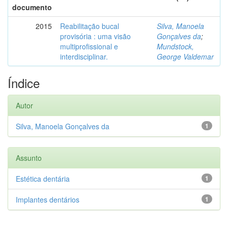
documento
2015
Reabilitação bucal
Silva, Manoela
provisória : uma visão
Gonçalves da
;
multiprofissional e
Mundstock,
interdisciplinar.
George Valdemar
Índice
Autor
Silva, Manoela Gonçalves da
1
Assunto
Estética dentária
1
Implantes dentários
1