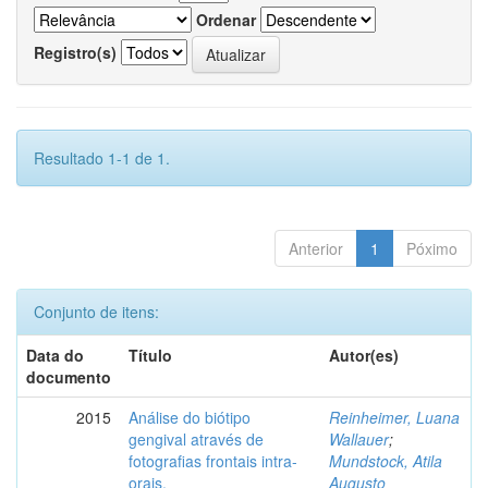
Ordenar
Registro(s)
Resultado 1-1 de 1.
Anterior
1
Póximo
Conjunto de itens:
Data do
Título
Autor(es)
documento
2015
Análise do biótipo
Reinheimer, Luana
gengival através de
Wallauer
;
fotografias frontais intra-
Mundstock, Atila
orais.
Augusto