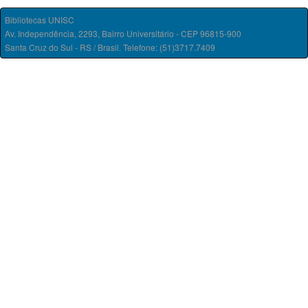
Bibliotecas UNISC
Av. Independência, 2293, Bairro Universitário - CEP 96815-900
Santa Cruz do Sul - RS / Brasil. Telefone: (51)3717.7409