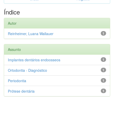
Índice
Autor
Reinheimer, Luana Wallauer
1
Assunto
Implantes dentários endoosseos
1
Ortodontia - Diagnóstico
1
Periodontia
1
Prótese dentária
1