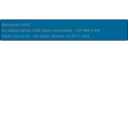
Bibliotecas UNISC
Av. Independência, 2293, Bairro Universitário - CEP 96815-900
Santa Cruz do Sul - RS / Brasil. Telefone: (51)3717.7409