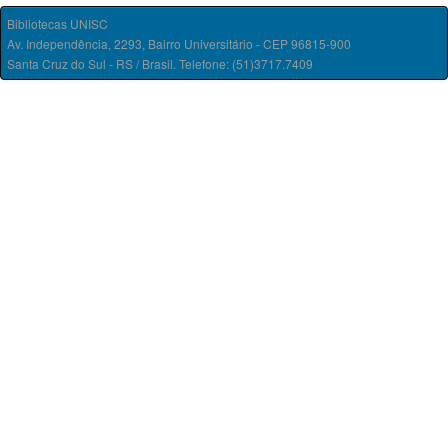
Bibliotecas UNISC
Av. Independência, 2293, Bairro Universitário - CEP 96815-900
Santa Cruz do Sul - RS / Brasil. Telefone: (51)3717.7409