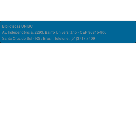
Bibliotecas UNISC
Av. Independência, 2293, Bairro Universitário - CEP 96815-900
Santa Cruz do Sul - RS / Brasil. Telefone: (51)3717.7409