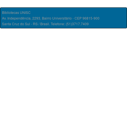
Bibliotecas UNISC
Av. Independência, 2293, Bairro Universitário - CEP 96815-900
Santa Cruz do Sul - RS / Brasil. Telefone: (51)3717.7409