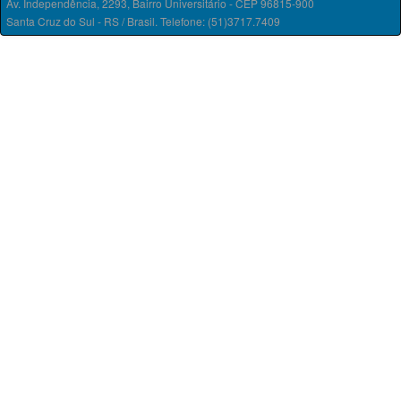
Av. Independência, 2293, Bairro Universitário - CEP 96815-900
Santa Cruz do Sul - RS / Brasil. Telefone: (51)3717.7409