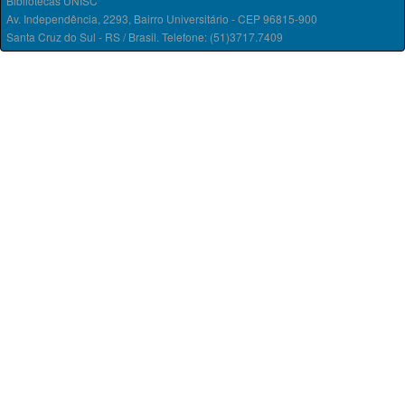
Bibliotecas UNISC
Av. Independência, 2293, Bairro Universitário - CEP 96815-900
Santa Cruz do Sul - RS / Brasil. Telefone: (51)3717.7409