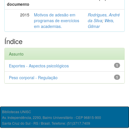
documento
2015
Motivos de adesão em
Rodrigues, André
programas de exercícios
da Silva
;
Weis,
em academias.
Gilmar
Índice
Assunto
Esportes - Aspectos psicológicos
1
Peso corporal - Regulação
1
Bibliotecas UNISC
Av. Independência, 2293, Bairro Universitário - CEP 96815-900
Santa Cruz do Sul - RS / Brasil. Telefone: (51)3717.7409