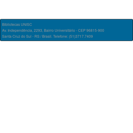
Bibliotecas UNISC
Av. Independência, 2293, Bairro Universitário - CEP 96815-900
Santa Cruz do Sul - RS / Brasil. Telefone: (51)3717.7409