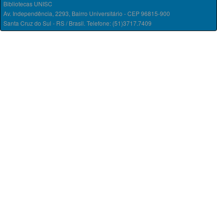
Bibliotecas UNISC
Av. Independência, 2293, Bairro Universitário - CEP 96815-900
Santa Cruz do Sul - RS / Brasil. Telefone: (51)3717.7409