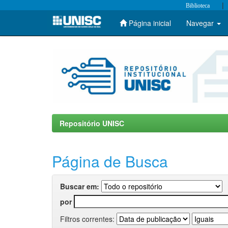
|
Biblioteca
Página inicial
Navegar
Skip
navigation
Repositório UNISC
Página de Busca
Buscar em:
por
Filtros correntes: